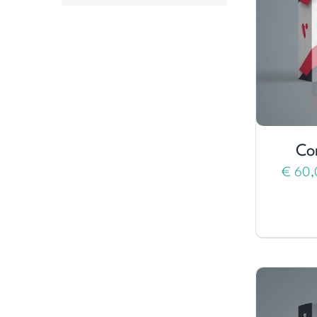
Cor
€
60,