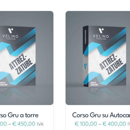
so Gru a torre
Corso Gru su Autoca
,00
–
€
450,00
€
100,00
–
€
400,00
IVA