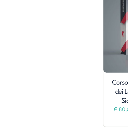
Corso
dei 
Si
€
80,