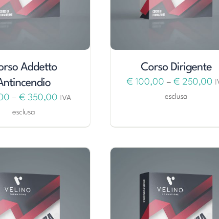
orso Addetto
Corso Dirigente
Antincendio
€
100,00
–
€
250,00
I
esclusa
00
–
€
350,00
IVA
esclusa