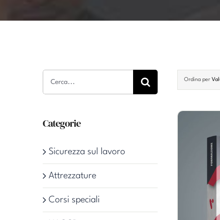
Cerca
Ordina per
Val
per:
Categorie
Sicurezza sul lavoro
Attrezzature
Corsi speciali