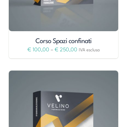
Corso Spazi confinati
€
100,00
–
€
250,00
IVA esclusa