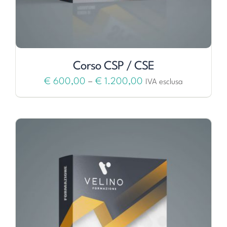
Corso CSP / CSE
€
600,00
–
€
1.200,00
IVA esclusa