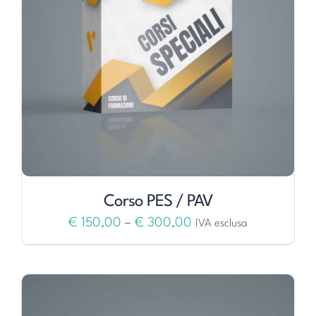
Corso PES / PAV
€
150,00
–
€
300,00
IVA esclusa