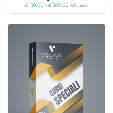
€
150,00
–
€
300,00
IVA esclusa