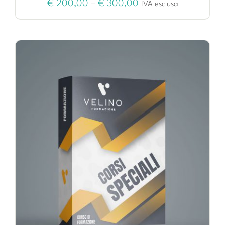
€
200,00
–
€
300,00
IVA esclusa