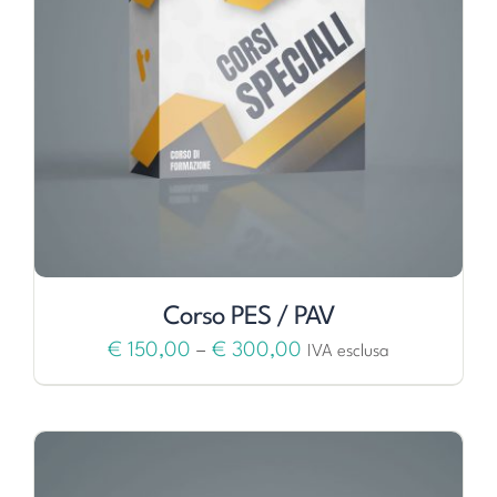
Corso PES / PAV
€
150,00
–
€
300,00
IVA esclusa