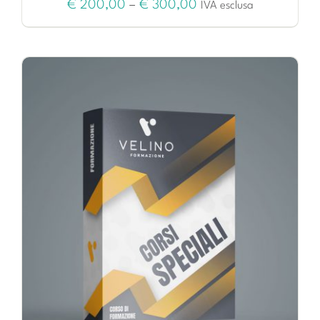
€
200,00
–
€
300,00
IVA esclusa