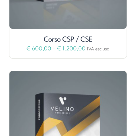
Corso CSP / CSE
€
600,00
–
€
1.200,00
IVA esclusa