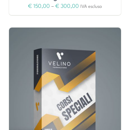
€
150,00
–
€
300,00
IVA esclusa