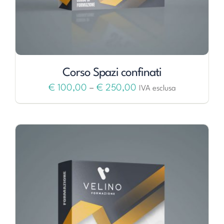
Corso Spazi confinati
€
100,00
–
€
250,00
IVA esclusa