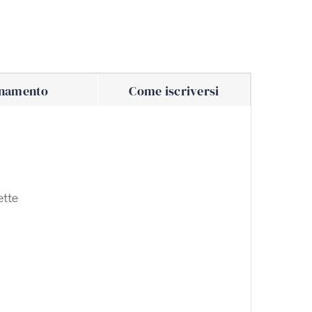
namento
Come iscriversi
ette