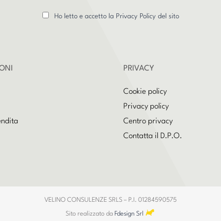
Ho letto e accetto la Privacy Policy del sito
ONI
PRIVACY
Cookie policy
Privacy policy
endita
Centro privacy
Contatta il D.P.O.
VELINO CONSULENZE SRLS – P.I. 01284590575
Sito realizzato da
Fdesign Srl