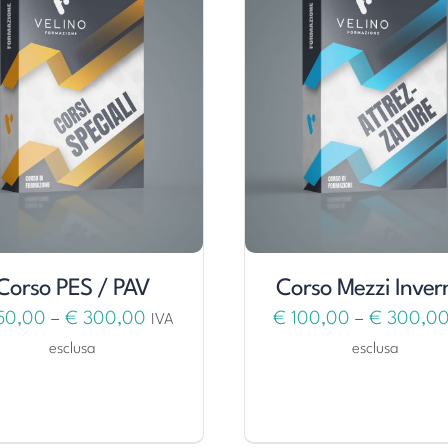
Corso PES / PAV
Corso Mezzi Invern
50,00
–
€
300,00
€
100,00
–
€
300,0
IVA
esclusa
esclusa