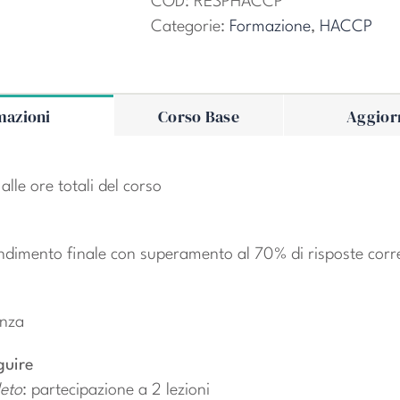
-
COD:
RESPHACCP
Sicurezza
Categorie:
Formazione
,
HACCP
alimentare
quantità
mazioni
Corso Base
Aggior
alle ore totali del corso
e
ndimento finale con superamento al 70% di risposte corr
enza
guire
eto
: partecipazione a 2 lezioni