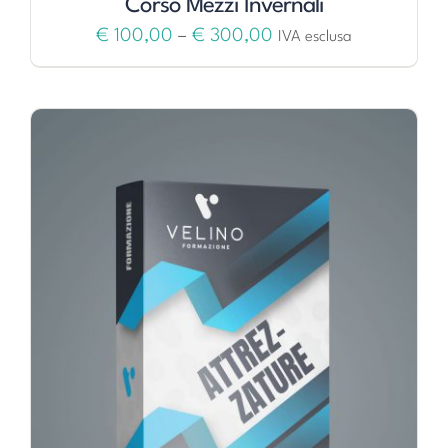
Corso Mezzi Invernali
€
100,00
–
€
300,00
IVA esclusa