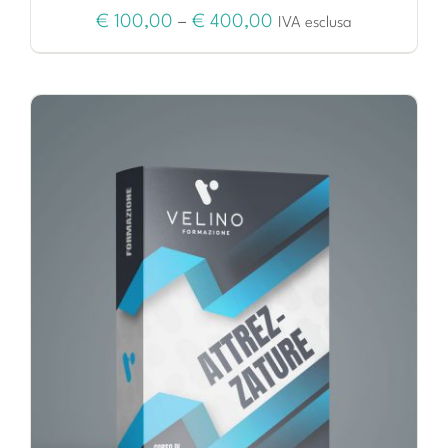
€
100,00
–
€
400,00
IVA esclusa