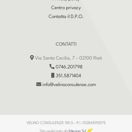
Centro privacy
Contatta il D.P.O.
CONTATTI
Via Santa Cecilia, 7 – 02100 Rieti
0746.201798
351.5871404
info@velinoconsulenze.com
VELINO CONSULENZE SRLS – P.I. 01284590575
Sito realizzato da
Fdesign Srl