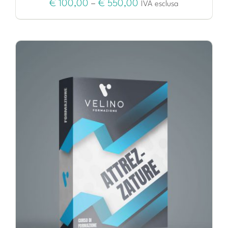
€
100,00
–
€
550,00
IVA esclusa