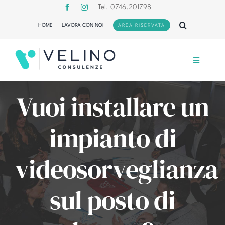
Salta
Tel. 0746.201798
al
HOME
LAVORA CON NOI
AREA RISERVATA
contenuto
Toggle
Navigation
L’azienda
Vuoi installare un
Servizi
impianto di
Formazione
videosorveglianza
Blog
sul posto di
Contatti