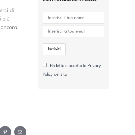
rci di
i più
n ancora
Ho letto e accetto la Privacy
Policy del sito
ram
Pinterest
Email