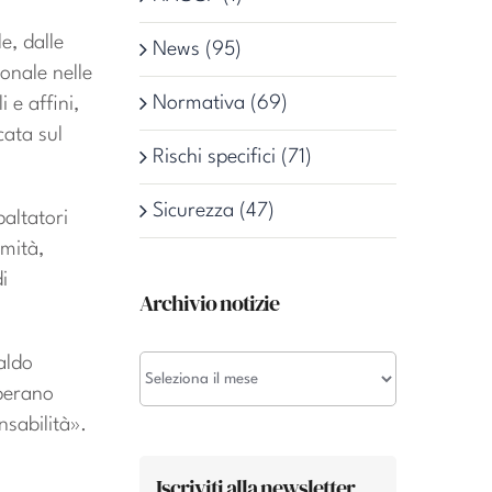
e, dalle
News (95)
ionale nelle
Normativa (69)
 e affini,
cata sul
Rischi specifici (71)
Sicurezza (47)
paltatori
umità,
i
Archivio notizie
caldo
Archivio
operano
notizie
nsabilità».
Iscriviti alla newsletter