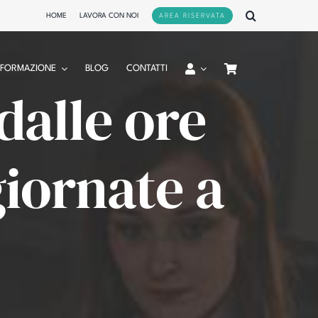
HOME
LAVORA CON NOI
AREA RISERVATA
FORMAZIONE
BLOG
CONTATTI
 dalle ore
giornate a