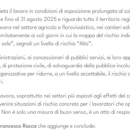
ta il lavoro in condizioni di esposizione prolungata al sol
e fino al 31 agosto 2025 e riguarda tutto il territorio reg
ro nel settore agricolo e florovivaistico, nei cantieri edili
limitatamente ai soli giorni in cui la mappa del rischio indi
 sole”, segnali un livello di rischio “Alto”.
strazioni, ai concessionari di pubblici servizi, ai loro ap
 di protezione civile, di salvaguardia della pubblica incol
izzative per ridurre, a un livello accettabile, il rischio d
i.
avora, soprattutto nei settori più esposti agli effetti del 
ire situazioni di rischio concreto per i lavoratori che 
ta. Non è solo una misura di buon senso, è un atto di respo
Francesco Rocca
che aggiunge e conclude: