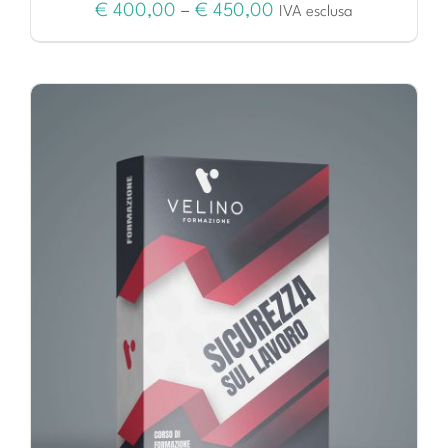
€
400,00
–
€
450,00
IVA esclusa