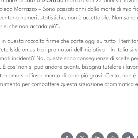
, madre di
Luana D’Orazio
morta a soli 22 anni sul lavor
spiega Marrazzo – Sono passati anni dalla morte di mia fi
iventano numeri, statistiche, non è accettabile. Non sono
ar si che non accada più”.
in questa raccolta firme che parte oggi su tutto il territo
ete Iside onlus tra i promotori dell’iniziativa – In Italia si 
ati incidenti? No, queste sono conseguenze di scelte per 
o. E così non si può andare avanti, bisogna tutelare i lavo
niamo sia l’inserimento di pene più gravi. Certo, non è l
umento per combattere questa situazione drammatica e t