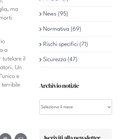
o.
glia, ma
News (95)
 morti
Normativa (69)
rio
Rischi specifici (71)
va a
tutelare il
Sicurezza (47)
ratori. Un
’unico e
Archivio notizie
erribile
Archivio
notizie
Iscriviti alla newsletter