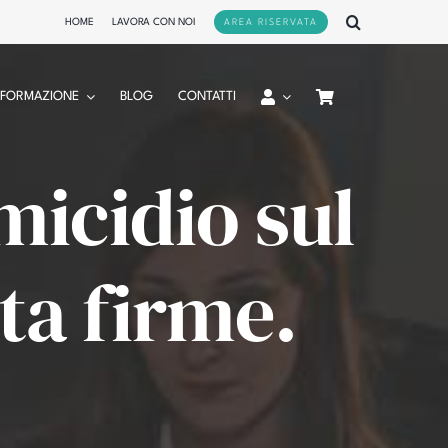
HOME
LAVORA CON NOI
AREA RISERVATA
FORMAZIONE
BLOG
CONTATTI
micidio sul
lta firme.