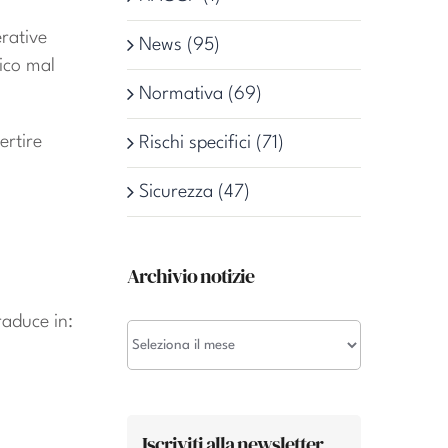
erative
News (95)
sico mal
Normativa (69)
ertire
Rischi specifici (71)
Sicurezza (47)
Archivio notizie
raduce in:
Archivio
notizie
Iscriviti alla newsletter