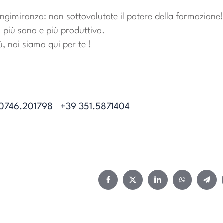
ngimiranza: non sottovalutate il potere della formazione
 più sano e più produttivo.
ù, noi siamo qui per te !
0746.201798
+39 351.5871404
Facebook
Twitter
LinkedIn
WhatsApp
Teleg