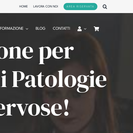
HOME
LAVORA CON NOI
AREA RISERVATA
FORMAZIONE
BLOG
CONTATTI
ione per
i Patologie
ervose!